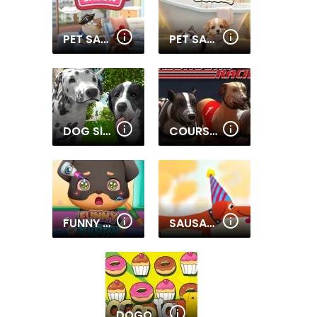
PET SALON 2
PET SALON
DOG SIMULATOR 3D
COURSES DE CHIENS
FUNNY PUPPY EMERGENCY
SAUSAGE DOG
DOGOD.IO