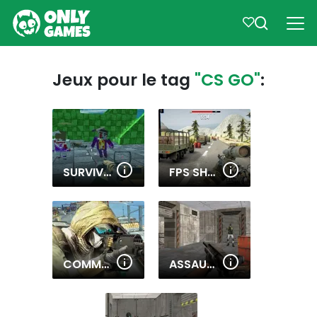
Jeux pour le tag
"CS GO"
:
SURVIVAL SHOOTING XTREME CRAZY PIXEL COMBAT
FPS SHOOTING STRIKE: MODERN COMBAT WAR 2K20
COMMANDO IGI SHOOTING STRIKE
ASSAULT ZONE