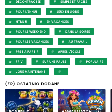
DÉCONTRACTÉE
SIMPLE ET FACILE
POUR L'ENNUI
JEUX EN LIGNE
HTML 5
EN VACANCES
POUR LE WEEK-END
DANS LA SOIRÉE
POUR LES VACANCES
AU TRAVAIL
PRET À PARTIR
APRÈS L'ÉCOLE
FRIV
SUR UNE PAUSE
POPULAIRE
JOUE MAINTENANT
(FR) OSTATNIO DODANE
POP FRUIT
HAWAII MATCH 6