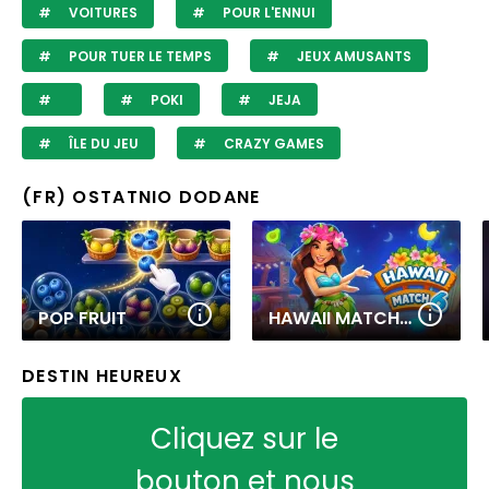
VOITURES
POUR L'ENNUI
POUR TUER LE TEMPS
JEUX AMUSANTS
POKI
JEJA
ÎLE DU JEU
CRAZY GAMES
(FR) OSTATNIO DODANE
POP FRUIT
HAWAII MATCH 6
DESTIN HEUREUX
Cliquez sur le
bouton et nous