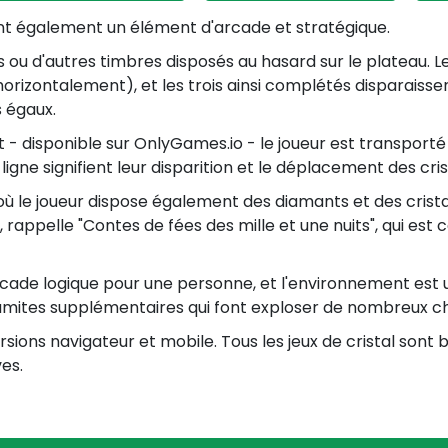
nent également un élément d'arcade et stratégique.
ts ou d'autres timbres disposés au hasard sur le plateau. 
orizontalement), et les trois ainsi complétés disparaisse
s égaux.
t - disponible sur OnlyGames.io - le joueur est transporté 
ligne signifient leur disparition et le déplacement des cri
où le joueur dispose également des diamants et des cristaux
, rappelle "Contes de fées des mille et une nuits", qui es
'arcade logique pour une personne, et l'environnement est 
dynamites supplémentaires qui font exploser de nombreux 
rsions navigateur et mobile. Tous les jeux de cristal son
es.