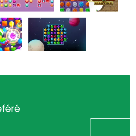
s
éféré