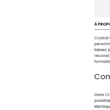
À PROP
Crystal
personna
laissez 
reconstr
formatio
Com
Dans Cr
possibl
identiqu