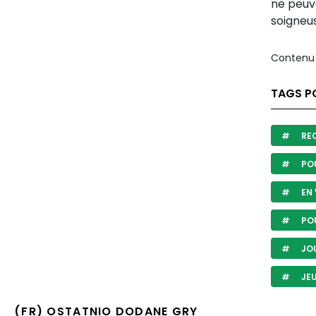
ne peuv
soigneu
Contenu 
TAGS P
REC
POU
EN
POU
JO
JEU
(FR) OSTATNIO DODANE GRY