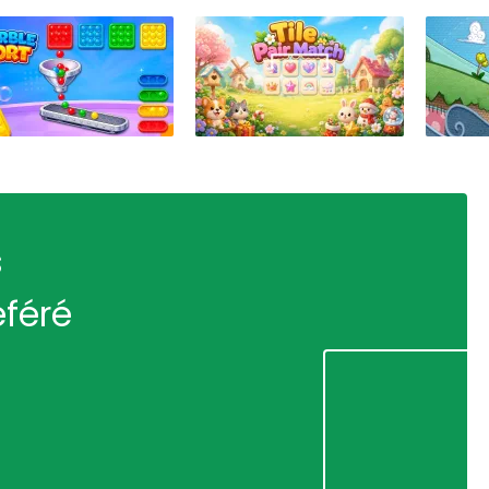
s
éféré