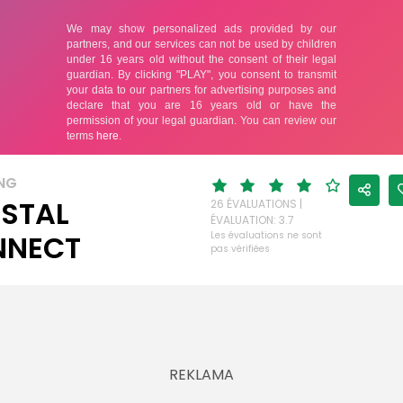
NG
STAL
26 ÉVALUATIONS |
ÉVALUATION: 3.7
NNECT
Les évaluations ne sont
pas vérifiées