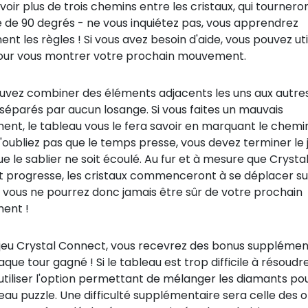
voir plus de trois chemins entre les cristaux, qui tournero
e de 90 degrés - ne vous inquiétez pas, vous apprendrez
nt les règles ! Si vous avez besoin d'aide, vous pouvez util
our vous montrer votre prochain mouvement.
uvez combiner des éléments adjacents les uns aux autres
séparés par aucun losange. Si vous faites un mauvais
nt, le tableau vous le fera savoir en marquant le chemi
'oubliez pas que le temps presse, vous devez terminer le 
e le sablier ne soit écoulé. Au fur et à mesure que Crysta
 progresse, les cristaux commenceront à se déplacer su
 vous ne pourrez donc jamais être sûr de votre prochain
ent !
 jeu Crystal Connect, vous recevrez des bonus supplémen
que tour gagné ! Si le tableau est trop difficile à résoudr
utiliser l'option permettant de mélanger les diamants po
au puzzle. Une difficulté supplémentaire sera celle des o