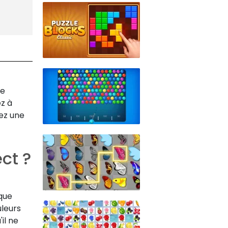
ne
ez à
vez une
ct ?
que
uleurs
il ne