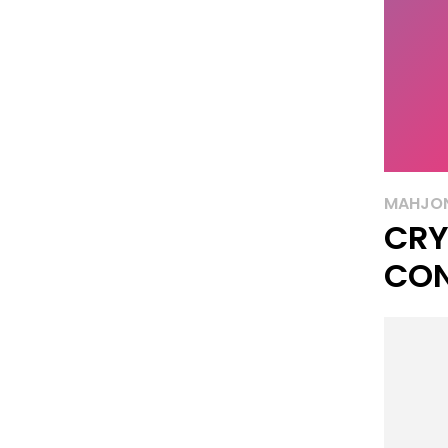
MAHJO
CRY
CO