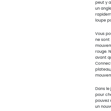
peut y a
un angl
rapideme
loupe p
Vous po
ne sont 
mouveme
rouge. N
avant qu
Connect
plateau,
mouvem
Dans le
pour cha
pouvez 
un nouve