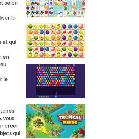
nt selon
iser la
 et qui
n en
jeu
l
r le
taires
e, vous
ur créer
bjets qui