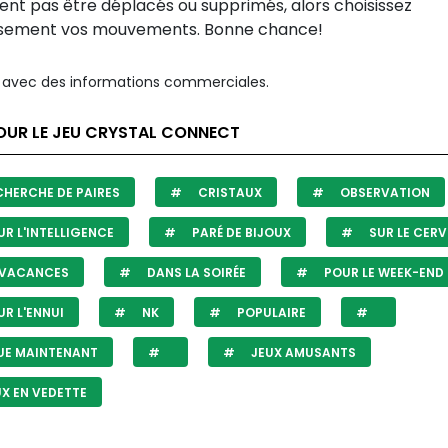
ent pas être déplacés ou supprimés, alors choisissez
sement vos mouvements. Bonne chance!
avec des informations commerciales.
OUR LE JEU CRYSTAL CONNECT
HERCHE DE PAIRES
CRISTAUX
OBSERVATION
R L'INTELLIGENCE
PARÉ DE BIJOUX
SUR LE CER
 VACANCES
DANS LA SOIRÉE
POUR LE WEEK-END
R L'ENNUI
NK
POPULAIRE
UE MAINTENANT
JEUX AMUSANTS
X EN VEDETTE