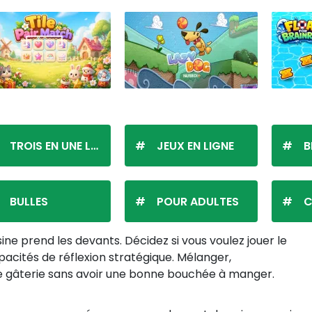
TROIS EN UNE LIGNE
JEUX EN LIGNE
B
BULLES
POUR ADULTES
C
sine prend les devants. Décidez si vous voulez jouer le
apacités de réflexion stratégique. Mélanger,
euse gâterie sans avoir une bonne bouchée à manger.