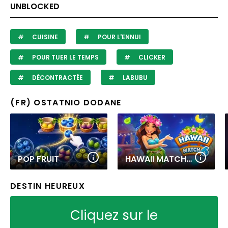
UNBLOCKED
CUISINE
POUR L'ENNUI
POUR TUER LE TEMPS
CLICKER
DÉCONTRACTÉE
LABUBU
(FR) OSTATNIO DODANE
POP FRUIT
HAWAII MATCH 6
DESTIN HEUREUX
Cliquez sur le