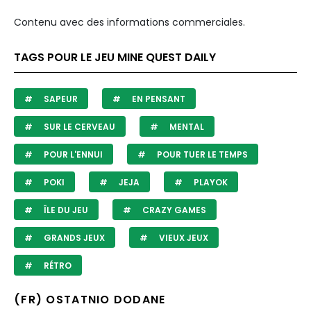
Contenu avec des informations commerciales.
TAGS POUR LE JEU MINE QUEST DAILY
SAPEUR
EN PENSANT
SUR LE CERVEAU
MENTAL
POUR L'ENNUI
POUR TUER LE TEMPS
POKI
JEJA
PLAYOK
ÎLE DU JEU
CRAZY GAMES
GRANDS JEUX
VIEUX JEUX
RÉTRO
(FR) OSTATNIO DODANE