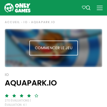
ACCUEIL
IO
AQUAPARK.IO
COMMENCER LE JEU
IO
AQUAPARK.IO
270 ÉVALUATIONS |
ÉVALUATION: 4.1