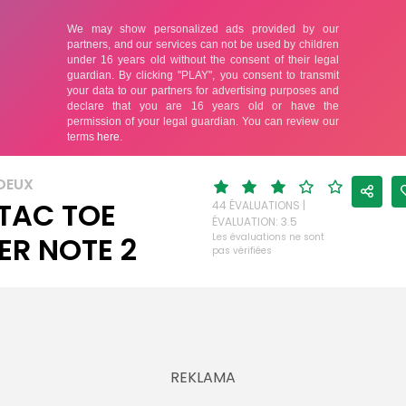
 DEUX
 TAC TOE
44 ÉVALUATIONS |
ÉVALUATION: 3.5
ER NOTE 2
Les évaluations ne sont
pas vérifiées