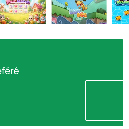
s
éféré