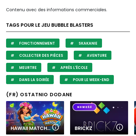
Contenu avec des informations commerciales.
TAGS POUR LE JEU BUBBLE BLASTERS
FONCTIONNEMENT
SKAKANIE
COLLECTER DES PIÈCES
AVENTURE
MEURTRE
APRÈS L'ÉCOLE
DANS LA SOIRÉE
POUR LE WEEK-END
(FR) OSTATNIO DODANE
HAWAII MATCH 6
BRICKZ