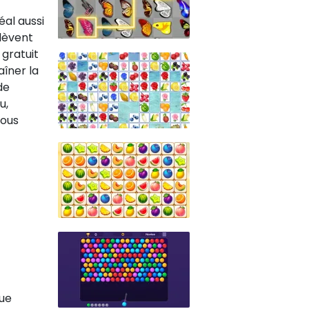
éal aussi
lèvent
 gratuit
îner la
de
u,
vous
que