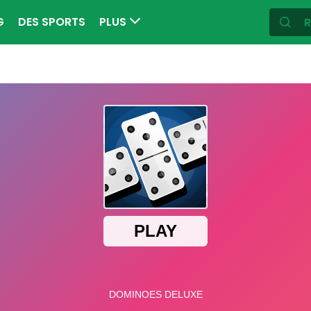
G
DES SPORTS
PLUS