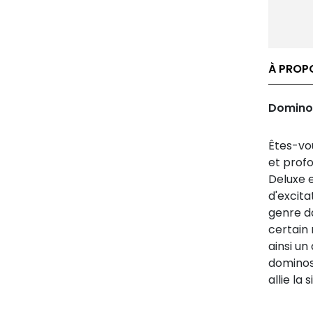
À PROP
Dominoe
Êtes-vou
et prof
Deluxe e
d'excita
genre da
certain
ainsi un
dominos 
allie la