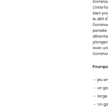
Dominoes
L'interf
bien pou
le défi 
Dominoe
pensée l
détente 
plongez
avec un
Dominoe
Pourquo
jeu e
un ga
large
Un ga