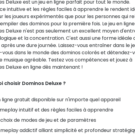
 Deluxe est un jeu en ligne parfait pour tout le monde.
ace intuitive et les règles faciles à apprendre le rendent id
r les joueurs expérimentés que pour les personnes qui re
d'empiler des dominos pour la première fois. Le jeu en ligne
s Deluxe n'est pas seulement un excellent moyen d'entra
ogique et la concentration. C'est aussi une forme idéale 
après une dure journée. Laissez-vous entraîner dans le je
-vous dans le monde des dominos colorés et détendez-
e musique agréable. Testez vos compétences et jouez à
s Deluxe en ligne dès maintenant !
i choisir Dominos Deluxe ?
n ligne gratuit disponible sur n'importe quel appareil
meplay intuitif et des règles faciles à apprendre
 choix de modes de jeu et de paramètres
meplay addictif alliant simplicité et profondeur stratégi