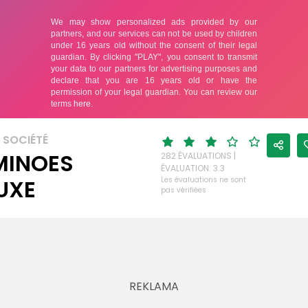
 SOCIÉTÉ
MINOES
282 ÉVALUATIONS |
ÉVALUATION: 3.3
UXE
Les évaluations ne sont
pas vérifiées