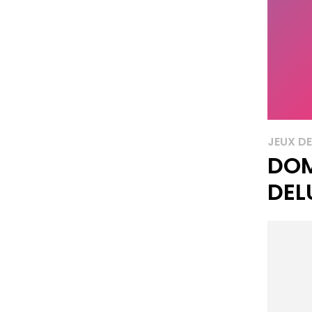
JEUX DE
DO
DEL