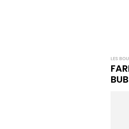
LES BOU
FA
BUB