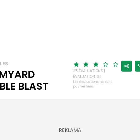
LES
RMYARD
25 ÉVALUATIONS |
ÉVALUATION: 3.1
BLE BLAST
Les évaluations ne sont
pas vérifiées