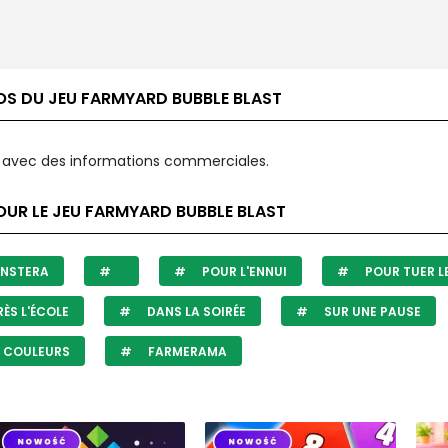
OS DU JEU FARMYARD BUBBLE BLAST
avec des informations commerciales.
OUR LE JEU FARMYARD BUBBLE BLAST
NSTERA
POUR L'ENNUI
POUR TUER L
ÈS L'ÉCOLE
DANS LA SOIRÉE
SUR UNE PAUSE
 COULEURS
FARMERAMA