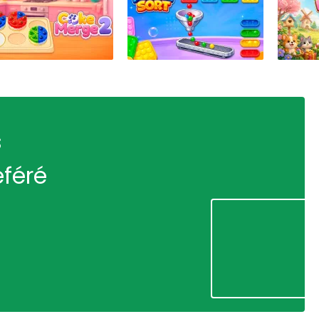
s
éféré