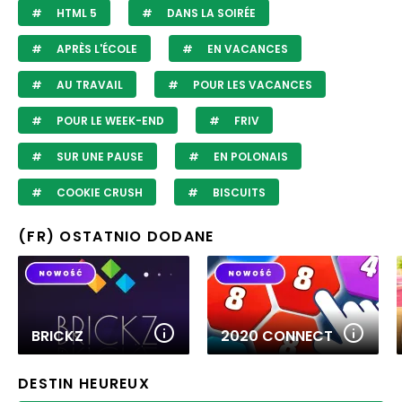
HTML 5
DANS LA SOIRÉE
APRÈS L'ÉCOLE
EN VACANCES
AU TRAVAIL
POUR LES VACANCES
POUR LE WEEK-END
FRIV
SUR UNE PAUSE
EN POLONAIS
COOKIE CRUSH
BISCUITS
(FR) OSTATNIO DODANE
BRICKZ
2020 CONNECT
DESTIN HEUREUX