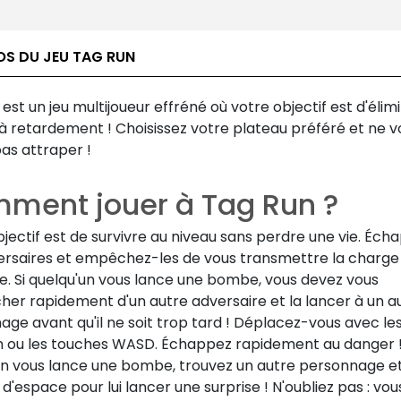
OS DU JEU TAG RUN
est un jeu multijoueur effréné où votre objectif est d'élim
 retardement ! Choisissez votre plateau préféré et ne v
pas attraper !
ment jouer à Tag Run ?
jectif est de survivre au niveau sans perdre une vie. Éch
ersaires et empêchez-les de vous transmettre la charge
e. Si quelqu'un vous lance une bombe, vous devez vous
her rapidement d'un autre adversaire et la lancer à un a
ge avant qu'il ne soit trop tard ! Déplacez-vous avec le
an ou les touches WASD. Échappez rapidement au danger !
un vous lance une bombe, trouvez un autre personnage et 
 d'espace pour lui lancer une surprise ! N'oubliez pas : vo