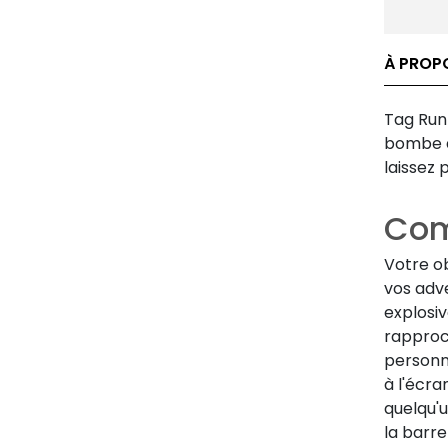
À PROP
Tag Run 
bombe à
laissez 
Com
Votre ob
vos adv
explosiv
rapproc
personna
à l'écr
quelqu'
la barre