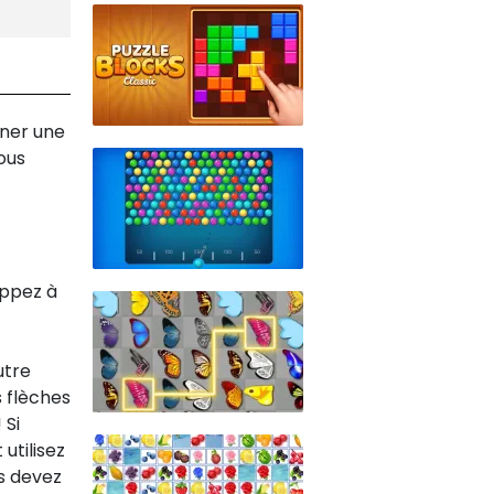
iner une
ous
appez à
utre
s flèches
 Si
utilisez
us devez