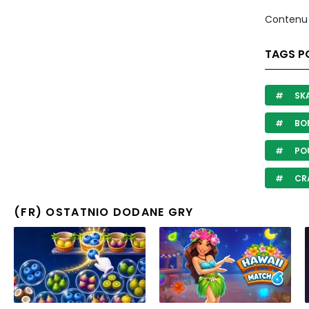
Contenu 
TAGS PO
SK
BO
POU
CR
(FR) OSTATNIO DODANE GRY