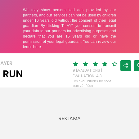
LAYER
 RUN
9 ÉVALUATIONS |
ÉVALUATION: 4.3
Les évaluations ne sont
pas vérifiées