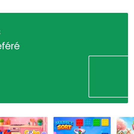
s
éféré