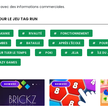
avec des informations commerciales.
UR LE JEU TAG RUN
AKANIE
RIVALITÉ
FONCTIONNEMENT
MBES
BATAILLE
APRÈS L'ÉCOLE
POUR 
R TUER LE TEMPS
POKI
JEJA
ÎLE DU 
AZY GAMES