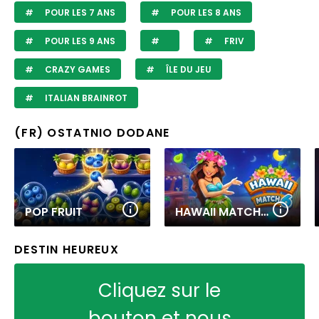
POUR LES 7 ANS
POUR LES 8 ANS
POUR LES 9 ANS
FRIV
CRAZY GAMES
ÎLE DU JEU
ITALIAN BRAINROT
(FR) OSTATNIO DODANE
POP FRUIT
HAWAII MATCH 6
DESTIN HEUREUX
Cliquez sur le
bouton et nous