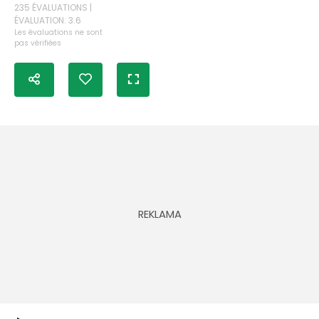
235 ÉVALUATIONS |
ÉVALUATION: 3.6
Les évaluations ne sont
pas vérifiées