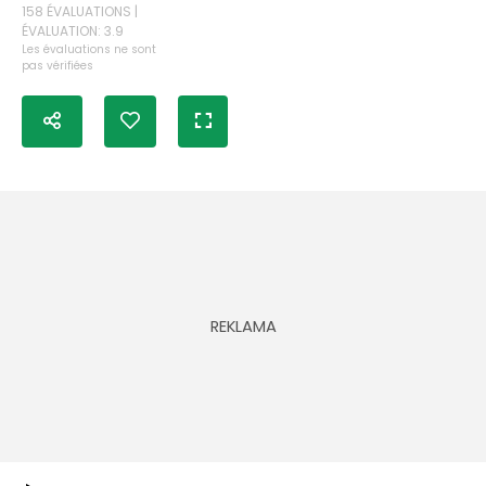
158 ÉVALUATIONS |
ÉVALUATION: 3.9
Les évaluations ne sont
pas vérifiées