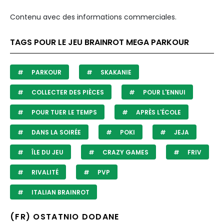
Contenu avec des informations commerciales.
TAGS POUR LE JEU BRAINROT MEGA PARKOUR
PARKOUR
SKAKANIE
COLLECTER DES PIÈCES
POUR L'ENNUI
POUR TUER LE TEMPS
APRÈS L'ÉCOLE
DANS LA SOIRÉE
POKI
JEJA
ÎLE DU JEU
CRAZY GAMES
FRIV
RIVALITÉ
PVP
ITALIAN BRAINROT
(FR) OSTATNIO DODANE