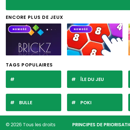
ENCORE PLUS DE JEUX
TAGS POPULAIRES
ÎLE DU JEU
BULLE
POKI
© 2026 Tous les droits
PRINCIPES DE PRIORISAT