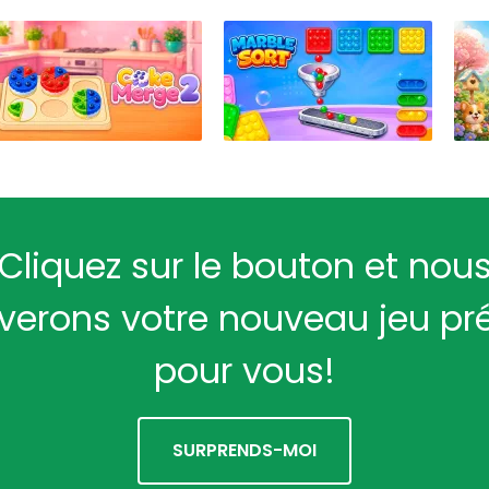
Cliquez sur le bouton et nou
verons votre nouveau jeu pr
pour vous!
SURPRENDS-MOI