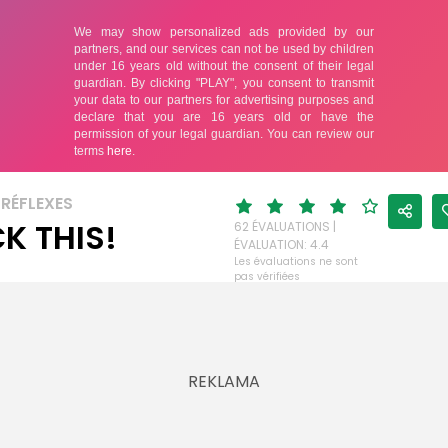
 RÉFLEXES
K THIS!
62 ÉVALUATIONS |
ÉVALUATION: 4.4
Les évaluations ne sont
pas vérifiées