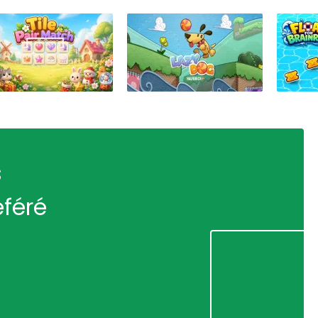
s
éféré