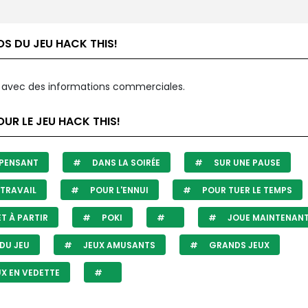
S DU JEU HACK THIS!
avec des informations commerciales.
UR LE JEU HACK THIS!
PENSANT
DANS LA SOIRÉE
SUR UNE PAUSE
TRAVAIL
POUR L'ENNUI
POUR TUER LE TEMPS
T À PARTIR
POKI
JOUE MAINTENAN
 DU JEU
JEUX AMUSANTS
GRANDS JEUX
X EN VEDETTE