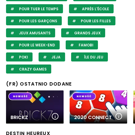
POUR TUER LE TEMPS
APRÈS L'ÉCOLE
POUR LES GARÇONS
POUR LES FILLES
JEUX AMUSANTS
GRANDS JEUX
POUR LE WEEK-END
FAMOBI
POKI
JEJA
ÎLE DU JEU
CRAZY GAMES
(FR) OSTATNIO DODANE
BRICKZ
2020 CONNECT
DESTIN HEUREUX