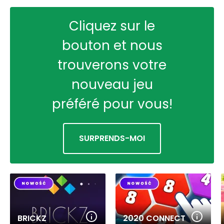
Cliquez sur le
bouton et nous
trouverons votre
nouveau jeu
préféré pour vous!
SURPRENDS-MOI
BRICKZ
2020 CONNECT