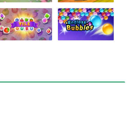
s
éféré