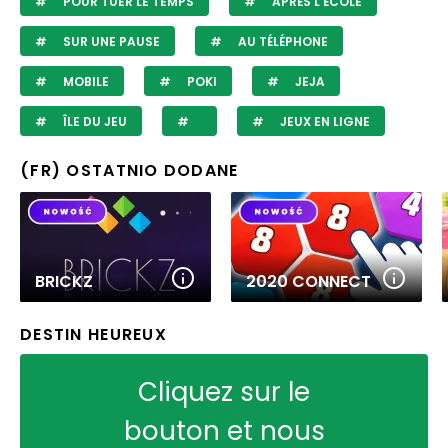
POUR TUER LE TEMPS
APRÈS L'ÉCOLE
SUR UNE PAUSE
AU TÉLÉPHONE
MOBILE
POKI
JEJA
ÎLE DU JEU
JEUX EN LIGNE
(FR) OSTATNIO DODANE
BRICKZ
2020 CONNECT
DESTIN HEUREUX
Cliquez sur le
bouton et nous