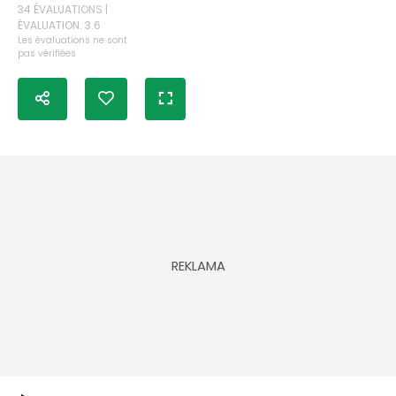
34 ÉVALUATIONS |
ÉVALUATION: 3.6
Les évaluations ne sont
pas vérifiées