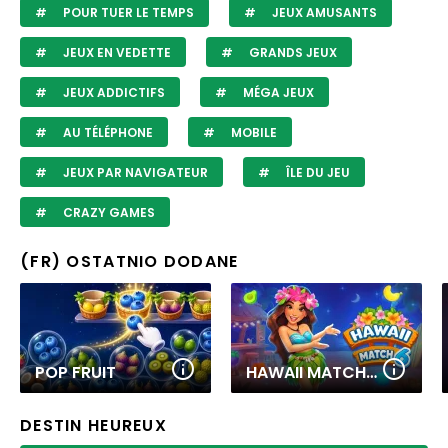
POUR TUER LE TEMPS
JEUX AMUSANTS
JEUX EN VEDETTE
GRANDS JEUX
JEUX ADDICTIFS
MÉGA JEUX
AU TÉLÉPHONE
MOBILE
JEUX PAR NAVIGATEUR
ÎLE DU JEU
CRAZY GAMES
(FR) OSTATNIO DODANE
POP FRUIT
HAWAII MATCH 6
DESTIN HEUREUX