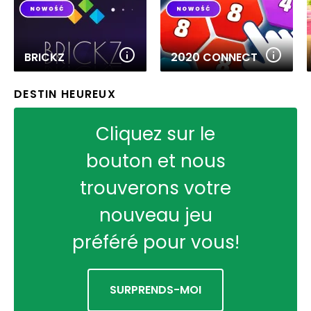
BRICKZ
2020 CONNECT
DESTIN HEUREUX
Cliquez sur le
bouton et nous
trouverons votre
nouveau jeu
préféré pour vous!
SURPRENDS-MOI