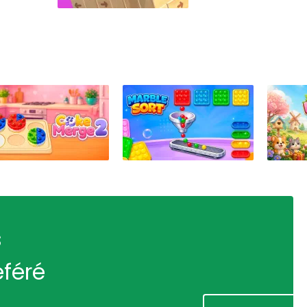
s
éféré