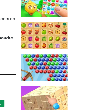
ements en
ésoudre
L