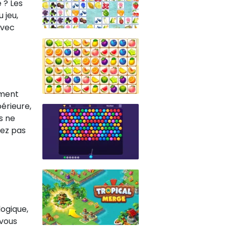
 ? Les
 jeu,
avec
ement
érieure,
s ne
vez pas
logique,
 vous