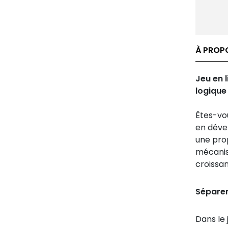
À PROPO
Jeu en l
logique
Êtes-vou
en dével
une pro
mécanis
croissan
Séparer 
Dans le 