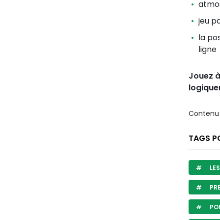
atmos
jeu p
la po
ligne
Jouez à
logique
Contenu 
TAGS PO
LES
PRE
POU