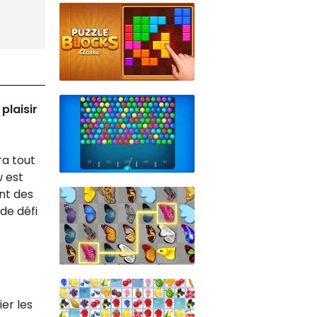
plaisir
ra tout
w est
nt des
de défi
ier les