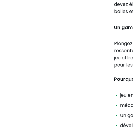
devez él
balles et
Un game
Plongez-
ressente
jeu off
pour les
Pourquoi
jeu e
mécan
Un ga
dével