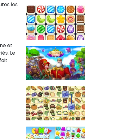
utes les
ne et
iés. Le
ait