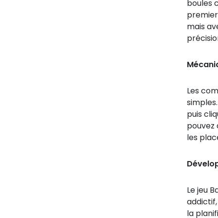
boules 
premier
mais ave
précisi
Mécaniq
Les com
simples.
puis cli
pouvez 
les plac
Dévelop
Le jeu B
addictif
la plani