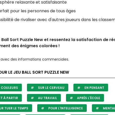
phère relaxante et satisfaisante
arfait pour les personnes de tous âges
ssibilité de rivaliser avec d'autres joueurs dans les class
 Ball Sort Puzzle New et ressentez la satisfaction de r
ment des énigmes colorées !
avec des informations commerciales.
UR LE JEU BALL SORT PUZZLE NEW
 COULEURS
SUR LE CERVEAU
EN PENSANT
T À PARTIR
AU TRAVAIL
APRÈS L'ÉCOLE
R TUER LE TEMPS
POUR L'INTELLIGENCE
MENTA