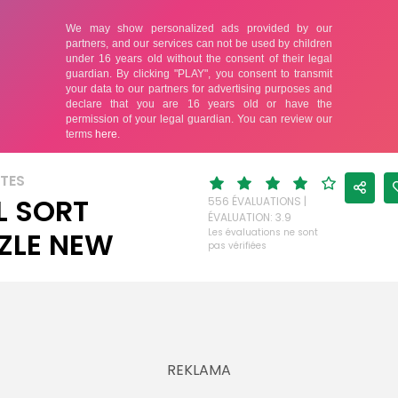
TTES
L SORT
556 ÉVALUATIONS |
ÉVALUATION: 3.9
ZLE NEW
Les évaluations ne sont
pas vérifiées