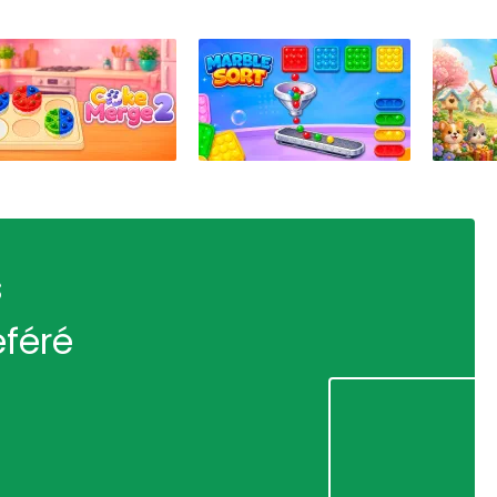
s
éféré