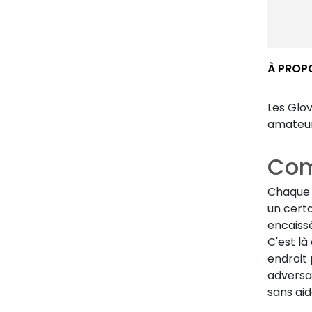
À PROP
Les Glov
amateur
Com
Chaque 
un certa
encaissé
C'est là
endroit
adversa
sans ai