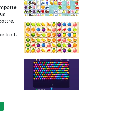
'importe
lus
battre.
ants et,