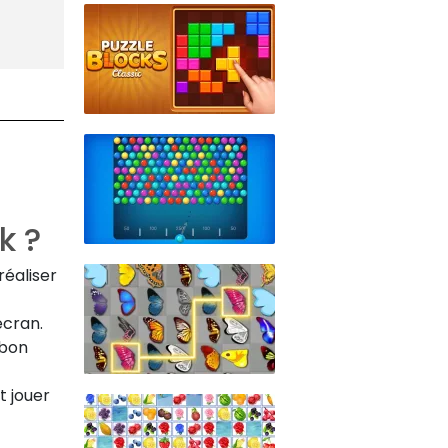
k ?
éaliser
écran.
 bon
t jouer