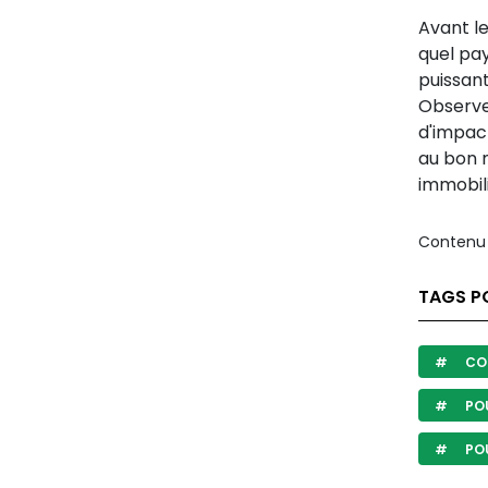
Avant l
quel pay
puissant
Observez
d'impact
au bon 
immobili
Contenu 
TAGS P
COU
PO
POU