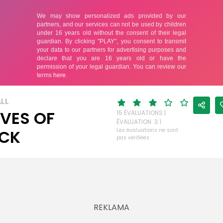
LL
VES OF
15 ÉVALUATIONS |
ÉVALUATION: 3.1
CK
Les évaluations ne sont
pas vérifiées