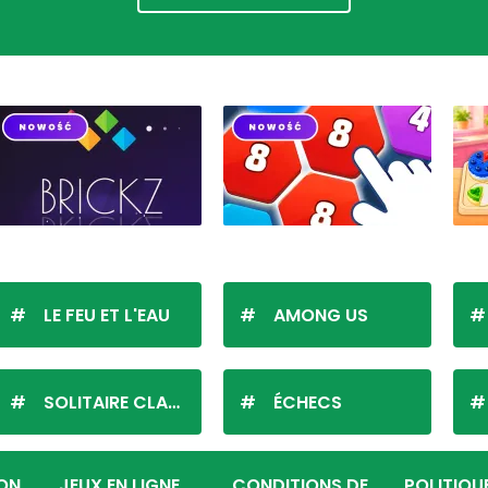
LE FEU ET L'EAU
AMONG US
SOLITAIRE CLASSIQUE
ÉCHECS
ION
JEUX EN LIGNE
CONDITIONS DE
POLITIQU