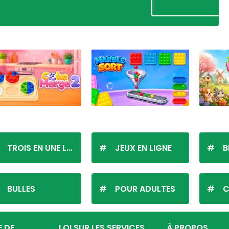
TROIS EN UNE LIGNE
JEUX EN LIGNE
B
BULLES
POUR ADULTES
C
E DE
LOI SUR LES SERVICES
À PROPOS