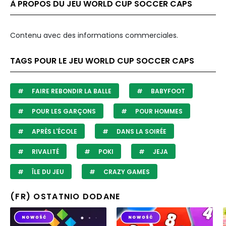
À PROPOS DU JEU WORLD CUP SOCCER CAPS
Contenu avec des informations commerciales.
TAGS POUR LE JEU WORLD CUP SOCCER CAPS
FAIRE REBONDIR LA BALLE
BABYFOOT
POUR LES GARÇONS
POUR HOMMES
APRÈS L'ÉCOLE
DANS LA SOIRÉE
RIVALITÉ
POKI
JEJA
ÎLE DU JEU
CRAZY GAMES
(FR) OSTATNIO DODANE