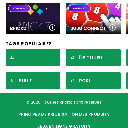
BRICKZ
2020 CONNECT
TAGS POPULAIRES
ÎLE DU JEU
BULLE
POKI
© 2026 Tous les droits sont réservés
PRINCIPES DE PRIORISATION DES PRODUITS
JEUX EN LIGNE GRATUITS