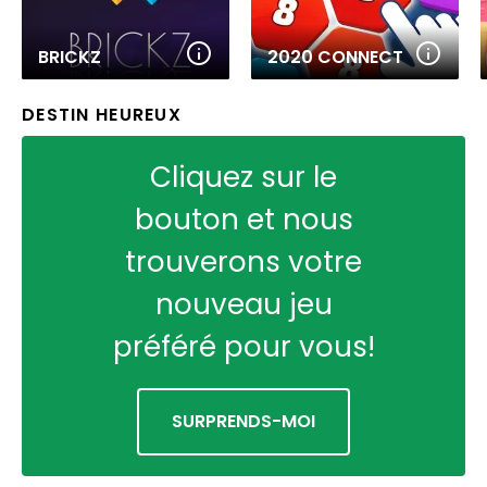
BRICKZ
2020 CONNECT
DESTIN HEUREUX
Cliquez sur le
bouton et nous
trouverons votre
nouveau jeu
préféré pour vous!
SURPRENDS-MOI