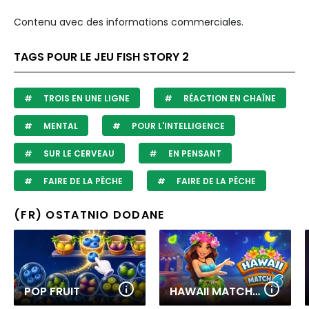
Contenu avec des informations commerciales.
TAGS POUR LE JEU FISH STORY 2
TROIS EN UNE LIGNE
RÉACTION EN CHAÎNE
MENTAL
POUR L'INTELLIGENCE
SUR LE CERVEAU
EN PENSANT
FAIRE DE LA PÊCHE
FAIRE DE LA PÊCHE
(FR) OSTATNIO DODANE
POP FRUIT
HAWAII MATCH 6