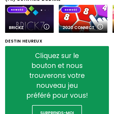
BRICKZ
2020 CONNECT
DESTIN HEUREUX
Cliquez sur le
bouton et nous
trouverons votre
nouveau jeu
préféré pour vous!
SURPRENDS-MOI