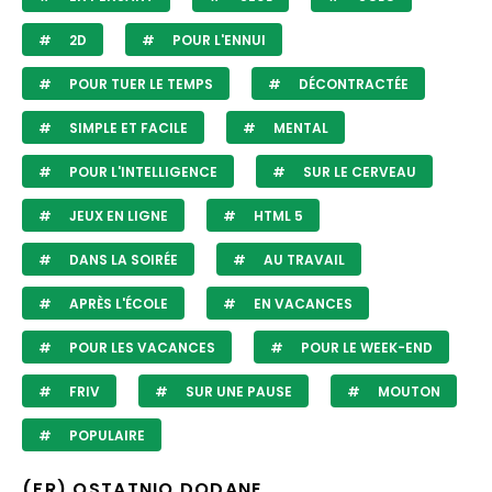
2D
POUR L'ENNUI
POUR TUER LE TEMPS
DÉCONTRACTÉE
SIMPLE ET FACILE
MENTAL
POUR L'INTELLIGENCE
SUR LE CERVEAU
JEUX EN LIGNE
HTML 5
DANS LA SOIRÉE
AU TRAVAIL
APRÈS L'ÉCOLE
EN VACANCES
POUR LES VACANCES
POUR LE WEEK-END
FRIV
SUR UNE PAUSE
MOUTON
POPULAIRE
(FR) OSTATNIO DODANE