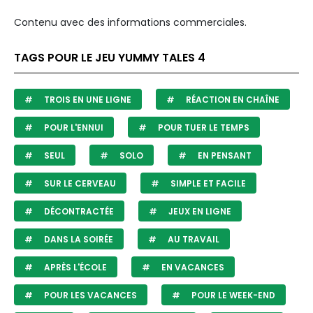
Contenu avec des informations commerciales.
TAGS POUR LE JEU YUMMY TALES 4
TROIS EN UNE LIGNE
RÉACTION EN CHAÎNE
POUR L'ENNUI
POUR TUER LE TEMPS
SEUL
SOLO
EN PENSANT
SUR LE CERVEAU
SIMPLE ET FACILE
DÉCONTRACTÉE
JEUX EN LIGNE
DANS LA SOIRÉE
AU TRAVAIL
APRÈS L'ÉCOLE
EN VACANCES
POUR LES VACANCES
POUR LE WEEK-END