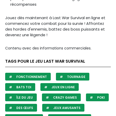
récompenses
Jouez dès maintenant à Last War Survival en ligne et
commencez votre combat pour la survie ! Affrontez
des hordes d'ennemis, battez des boss puissants et
devenez une légende !
Contenu avec des informations commerciales.
TAGS POUR LE JEU LAST WAR SURVIVAL
FONCTIONNEMENT
TOURNAGE
BATS TOI
JEUX EN LIGNE
ÎLE DU JEU
CRAZY GAMES
POKI
DES ŒUFS
JEUX AMUSANTS